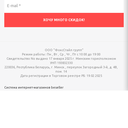
ООО "ФоксСтайл групп"
Режим работы:
Пн , Вт , Ср , Чт , Пт c 10:00 до 19:00
Свидетельство No выдано 17 января 2025 г. Минским горисполкомом
УНП 193832330
220036, Республика Беларусь, г. Минск., переулок Загородный 3-й, д. 4В,
пом. 14
Дата регистрации в Торговом реестре РБ: 19.02.2025
Система интернет-магазинов beseller
ЗАКАЗАТЬ ЗВОНОК
Контактный телефон
Ваше имя
перезвоните мне