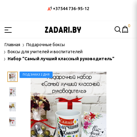
+37544 736-95-12
0
ЫМ КЛИЕНТАМ
Главная
Подарочные боксы
Боксы для учителей и воспитателей
 БОКСЫ
Набор "Самый лучший классный руководитель"
враля
ПОД ЗАКАЗ 2 ДНЯ
та
боры 2025
а с фундуком"