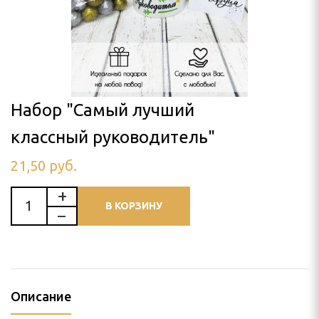
елей и воспитателей
ы
 и бабушек
Набор "Самый лучший
классный руководитель"
Отца
21,50
руб.
враля
В КОРЗИНУ
Описание